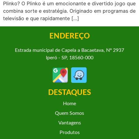
Plinko? O Plinko é um emocionante e divertido jogo que
combina sorte e estratégia. Originado em programas de
televisão e que rapidamente […]
ENDEREÇO
Estrada municipal de Capela a Bacaetava, Nº 2937
Iperó - SP, 18560-000
Necessário
Esses
cookies não
são
DESTAQUES
opcionais.
Eles são
Home
necessários
Quem Somos
para as
funções do
Vantagens
site
Produtos